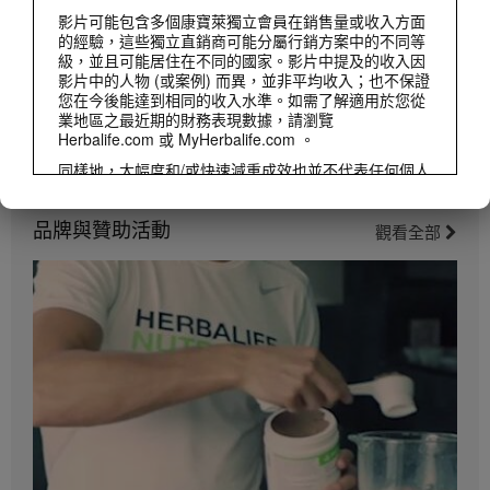
影片可能包含多個康寶萊獨立會員在銷售量或收入方面
的經驗，這些獨立直銷商可能分屬行銷方案中的不同等
級，並且可能居住在不同的國家。影片中提及的收入因
影片中的人物 (或案例) 而異，並非平均收入；也不保證
您在今後能達到相同的收入水準。如需了解適用於您從
業地區之最近期的財務表現數據，請瀏覽
Herbalife.com 或 MyHerbalife.com 。
同樣地，大幅度和/或快速減重成效也並不代表任何個人
都能達到同樣的減重成效和速度。個人的減重取決於該
0:52
人士本身的代謝作用、用餐習慣和膳食、初始體重以及
品牌與贊助活動
採用的運動療法。如顧客都實踐健康生活模式及每日飲
觀看全部
2023產品短片 - Luigi Gratton: 益生菌
用2次營養蛋白素，預期每星期可以減掉0.5-1磅。這項
來聽聽Dr. Luigi講解康寶萊益生菌的優勝之處吧!
為期12個星期的單盲測試中，參加者每天飲用2次營養
蛋白素(1次作代餐及1次作小食)、配合低卡路里飲食以
及每天30分鐘運動為目標。他們可選擇高蛋白質或標準
蛋白質餐單，2組的參加者都減掉8.5磅。如需深入了解
您經銷業務所在地區的減重聲明，請參閱職業手冊或瀏
覽 MyHerbalife.com。
在開始任何減重計劃前，任何人都應該首先諮詢醫生意
見。Herbalife® 產品只能輔助減重及控制體重，有效的
飲食控制才是減重的最佳方法。雖然某些 Herbalife® 產
品可以取代部分日常膳食，但不能完全取代全部膳食，
每人每日最少要適度攝取一次正餐。