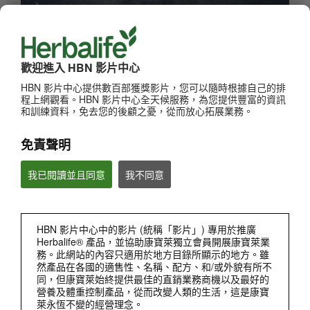
歡迎進入 HBN 影片中心
0:28
想要精神滿滿迎接每一日？💪
HBN 影片中心提供數百部獲獎影片，您可以隨時根據自己的排
程上網觀看。HBN 影片中心全天候服務，為您提供豐富的資訊
良好的睡眠習慣至關重要！🛌✨
和訓練資料，免去您的後顧之憂，從而放心拓展業務。
免責聲明
我已閱讀並且同意
我不同意
HBN 影片中心中的影片 (統稱「影片」) 專用於推廣
Herbalife® 產品，並協助康寶萊獨立會員開展康寶萊業
務。此網站的內容只適用於地方目錄所顯示的地方。雖
1:29
然產品在各國的適售性、名稱、配方、和/或外貌有所不
Susan Bowerman -營養纖維粉
同，但康寶萊始終提供最佳的直銷業務商機以及最好的
深入了解膳食纖維如何改善腸道健康
營養及體重控制產品，從而改變人類的生活，這是康寶
萊永恆不變的經營理念。