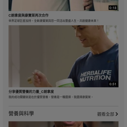
1:07
HBN 影片中心由 Herbalife International of America,
0:18
Inc. 所有和經營，全部影片只能透過 HBN 影片中心播
2023產品短片 - Luigi Gratton: 濃縮蘆薈汁
放。您可以在線檢視影片，如果影片可供下載，您也可
C朗拿度與康寶萊再次合作
蘆薈植物已經被人類使用了數千年，來聽聽Dr. Luigi講解蘆薈的好處吧!
以複製及分發該些影片，但僅限於全面推廣康寶萊業務
世界足球巨星加持，全新康寶萊與您一同活出豐盛人生，共創健康未來！
或 Herbalife® 產品之用。但是，您不得在複製及分發過
程中進行銷售或以此賺取金錢。嚴禁任何未徵得
Herbalife International of America, Inc. 的明確書面同
意即使用影音中心任何影像、音響、描述或賬戶的情
況。康寶萊可隨時要求您停止使用影音中心的影片。
2:37
0:51
2023產品短片 - Luigi Gratton: 纖維的重要
分享優質營養的力量_C朗拿度
每日建議纖維攝取量不易達到，來聽聽Dr Luigi如何改善此問題吧!
我的成功關鍵就是在於優質營養，營養是一種選擇，我選擇康寶萊。
營養與科學
觀看全部